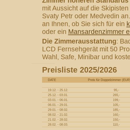
Zimmer höheren Standards
mit Aussicht auf die Skipisten
Svaty Petr oder Medvedin an. 
an Ihnen, ob Sie sich für ein
k
oder ein
Mansardenzimmer e
Die Zimmerausstattung
: Ba
LCD Fernsehgerät mit 50 Pro
Wahl, Safe, Minibar und kos
Preisliste 2025/2026
DATE
Preis für Doppelzimmer (EUR
19.12. - 25.12.
95,-
25.12. - 03.01.
265,-
03.01. - 06.01.
199,-
06.01. - 29.01.
105,-
29.01. - 08.02.
185,-
08.02. - 21.02.
160,-
21.02. - 28.02.
150,-
28.02. - 08.03.
110,-